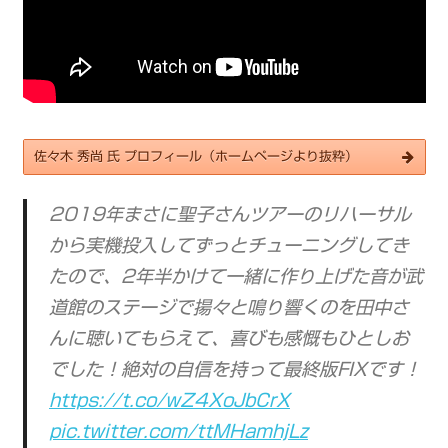
佐々木 秀尚 氏 プロフィール（ホームページより抜粋）
2019年まさに聖子さんツアーのリハーサル
から実機投入してずっとチューニングしてき
たので、2年半かけて一緒に作り上げた音が武
道館のステージで揚々と鳴り響くのを田中さ
んに聴いてもらえて、喜びも感慨もひとしお
でした！絶対の自信を持って最終版FIXです！
https://t.co/wZ4XoJbCrX
pic.twitter.com/ttMHamhjLz