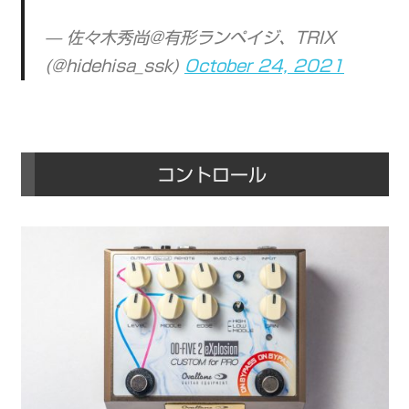
— 佐々木秀尚@有形ランペイジ、TRIX
(@hidehisa_ssk)
October 24, 2021
コントロール