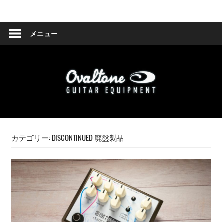
コ
Ovaltone
ン
テ
メニュー
-
ン
ツ
handmade
へ
effect
ス
キ
pedals-
ッ
プ
カテゴリー:
DISCONTINUED 廃盤製品