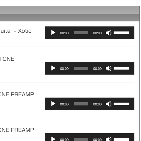
ボ
ar – Xotic
音
00:00
00:00
リ
声
ュ
プ
ー
レ
TONE
ム
ボ
ー
音
00:00
00:00
調
リ
ヤ
声
節
ュ
ー
プ
に
ー
レ
ONE PREAMP
は
ム
ー
ボ
音
00:00
00:00
上
調
ヤ
リ
声
下
節
ー
ュ
プ
矢
に
ー
レ
ONE PREAMP
印
は
ム
ー
ボ
音
00:00
00:00