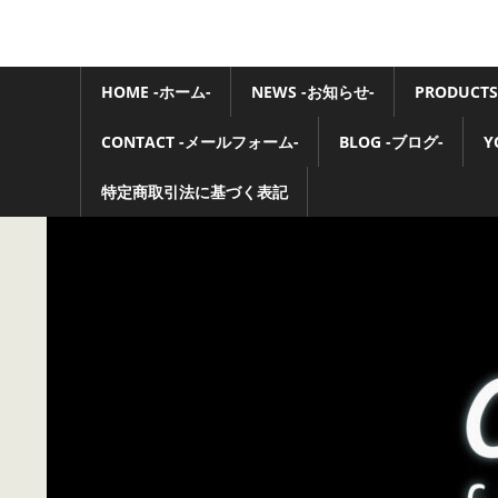
コ
ン
Ovaltone
テ
HOME -ホーム-
NEWS -お知らせ-
PRODUCTS
-
ン
ツ
CONTACT -メールフォーム-
BLOG -ブログ-
Y
handmade
へ
ス
特定商取引法に基づく表記
effect
キ
pedals-
ッ
プ