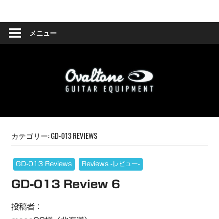
コ
Ovaltone
ン
テ
メニュー
-
ン
ツ
handmade
へ
effect
ス
キ
pedals-
ッ
プ
カテゴリー:
GD-013 REVIEWS
GD-013 Reviews
Reviews -レビュー-
GD-013 Review 6
投稿者：