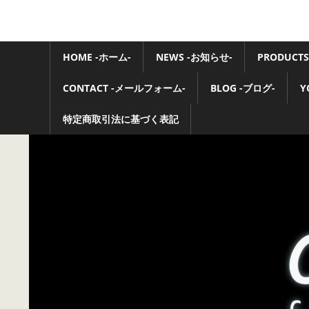
コ
ン
Ovaltone
テ
HOME -ホーム-
NEWS -お知らせ-
PRODUCTS
-
ン
ツ
CONTACT -メールフォーム-
BLOG -ブログ-
Y
handmade
へ
ス
特定商取引法に基づく表記
effect
キ
pedals-
ッ
プ