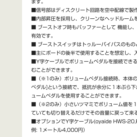
ます。
■信号部はディスクリート回路を空中配線で製
■内部昇圧を採用し、クリーンなヘッドルーム
■ ブーストオフ時もバッファーとして 機能し
有効です。
■ ブーストスイッチはトゥルーバイパスのも
■主にボードの後半で使用することを想定し、
■Y字ケーブルでボリュームペダルを接続でき
むことができます。
■（※1のみ）ボリュームペダル接続時、本体の
ペダル]という接続で、抵抗が余分に１本ぶら
ュームペダルを使用することができます。
■（※2のみ）小さいツマミでボリューム値を
ていても切り替えるだけでその音量に戻って来
■オプションでY字ケーブル(oyaide HWS-20
例: 1メートル4,000円）