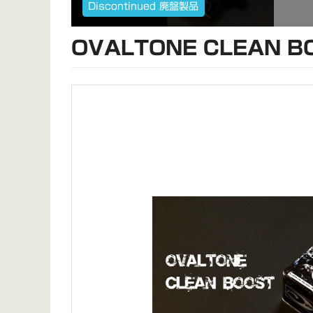
Discontinued 廃盤製品
OVALTONE CLEAN B