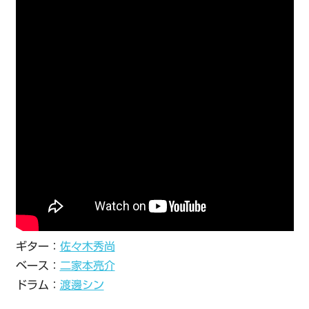
ギター：
佐々木秀尚
ベース：
二家本亮介
ドラム：
渡邊シン