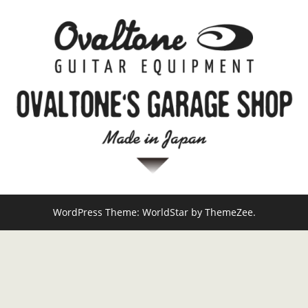
WordPress Theme: WorldStar by ThemeZee.