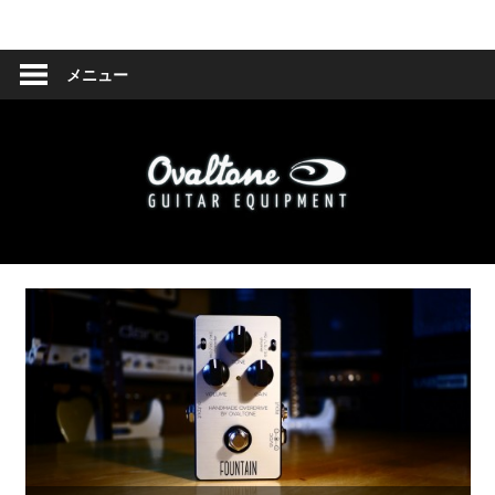
コ
Ovaltone
ン
テ
メニュー
-
ン
ツ
handmade
へ
effect
ス
キ
pedals-
ッ
プ