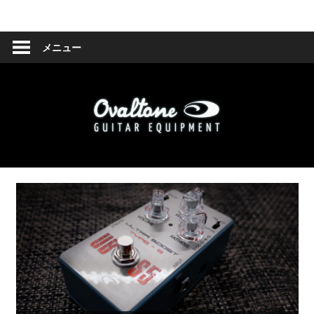
コ
Ovaltone
ン
テ
メニュー
-
ン
ツ
handmade
へ
effect
ス
キ
pedals-
ッ
プ