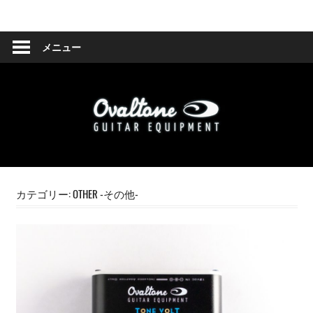
コ
Ovaltone
ン
テ
メニュー
-
ン
ツ
handmade
へ
effect
ス
キ
pedals-
ッ
プ
カテゴリー:
OTHER -その他-