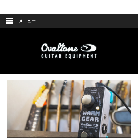
コ
Ovaltone
ン
テ
メニュー
-
ン
ツ
handmade
へ
effect
ス
キ
pedals-
ッ
プ