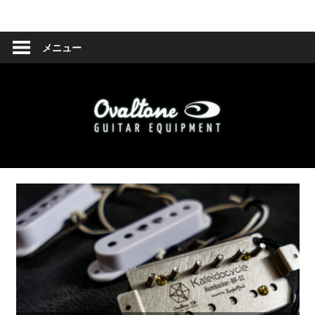
コ
Ovaltone
ン
テ
メニュー
-
ン
ツ
handmade
へ
effect
ス
キ
pedals-
ッ
プ