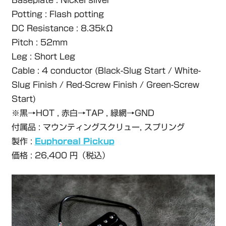
Baseplate : Nickel silver
Potting : Flash potting
DC Resistance : 8.35kΩ
Pitch : 52mm
Leg : Short Leg
Cable : 4 conductor (Black-Slug Start / White-
Slug Finish / Red-Screw Finish / Green-Screw
Start)
※黒→HOT , 赤白→TAP , 緑網→GND
付属品 : マウンティングスクリュー, スプリング
製作 :
Euphoreal Pickup
価格 : 26,400 円（税込）