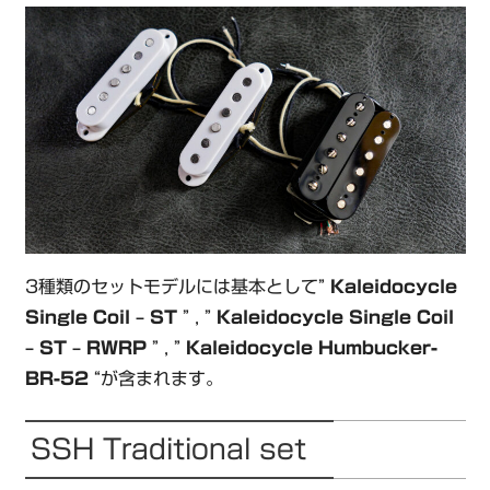
3種類のセットモデルには基本として”
Kaleidocycle
Single Coil – ST
” , ”
Kaleidocycle Single Coil
– ST – RWRP
” , ”
Kaleidocycle Humbucker-
BR-52
“が含まれます。
SSH Traditional set