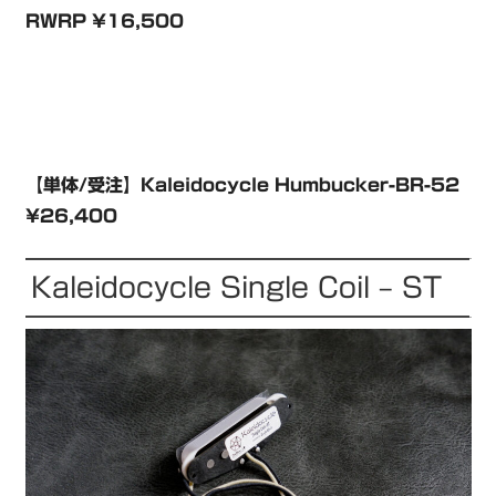
RWRP ¥16,500
【単体/受注】Kaleidocycle Humbucker-BR-52
¥26,400
Kaleidocycle Single Coil – ST