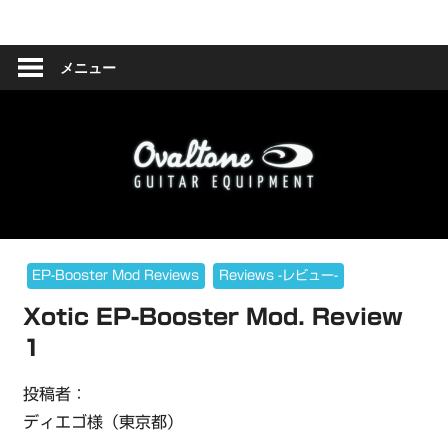
コ
Ovaltone
ン
テ
メニュー
-
ン
ツ
handmade
へ
effect
ス
キ
pedals-
ッ
プ
EP-Booster Mod Reviews
Reviews -レビュー-
Xotic EP-Booster Mod. Review
1
投稿者：
ディエゴ様（東京都）