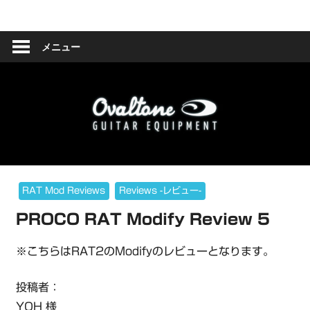
コ
Ovaltone
ン
テ
メニュー
-
ン
ツ
handmade
へ
effect
ス
キ
pedals-
ッ
プ
RAT Mod Reviews
Reviews -レビュー-
PROCO RAT Modify Review 5
※こちらはRAT2のModifyのレビューとなります。
投稿者：
YOH 様