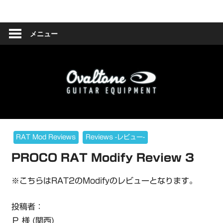
コ
Ovaltone
ン
テ
メニュー
-
ン
ツ
handmade
へ
effect
ス
キ
pedals-
ッ
プ
RAT Mod Reviews
Reviews -レビュー-
PROCO RAT Modify Review 3
※こちらはRAT2のModifyのレビューとなります。
投稿者：
Ｐ 様 (関西)