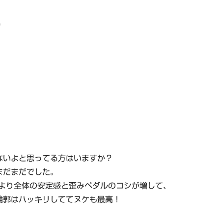
0
ないよと思ってる方はいますか？
まだまだでした。
までより全体の安定感と歪みペダルのコシが増して、
輪郭はハッキリしててヌケも最高！