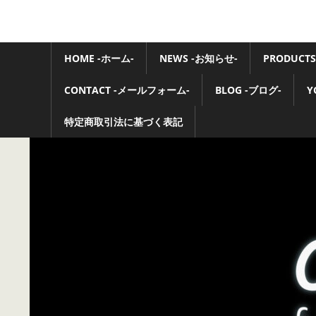
コ
ン
Ovaltone
テ
HOME -ホーム-
NEWS -お知らせ-
PRODUCTS
-
ン
ツ
CONTACT -メールフォーム-
BLOG -ブログ-
Y
handmade
へ
ス
特定商取引法に基づく表記
effect
キ
pedals-
ッ
プ