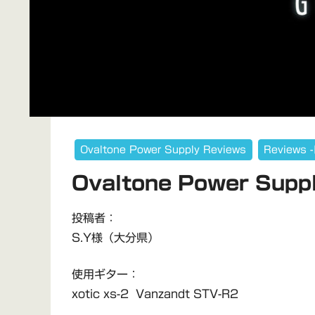
Ovaltone Power Supply Reviews
Reviews
Ovaltone Power Supp
投稿者：
S.Y様（大分県）
使用ギター：
xotic xs-2 Vanzandt STV-R2