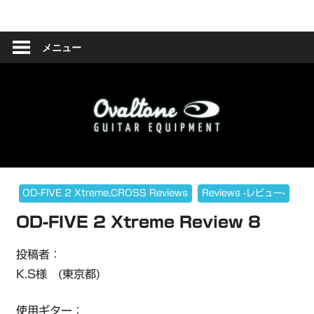
コ
Ovaltone
ン
テ
メニュー
-
ン
ツ
handmade
へ
effect
ス
キ
pedals-
ッ
プ
OD-FIVE 2 Xtreme,CROSS Reviews
Reviews -レビュー-
OD-FIVE 2 Xtreme Review 8
投稿者：
K.S様 (東京都)
使用ギター：