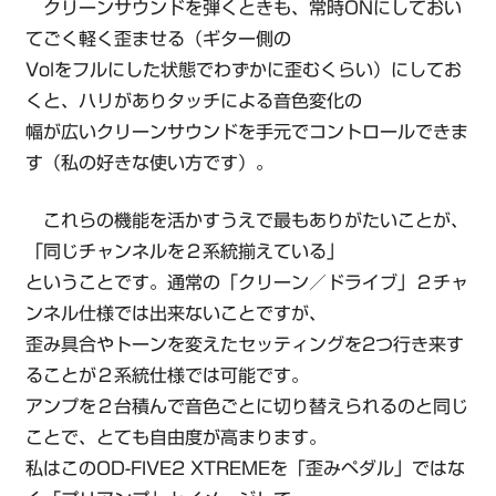
クリーンサウンドを弾くときも、常時ONにしておい
てごく軽く歪ませる（ギター側の
Volをフルにした状態でわずかに歪むくらい）にしてお
くと、ハリがありタッチによる音色変化の
幅が広いクリーンサウンドを手元でコントロールできま
す（私の好きな使い方です）。
これらの機能を活かすうえで最もありがたいことが、
「同じチャンネルを２系統揃えている」
ということです。通常の「クリーン／ドライブ」２チャ
ンネル仕様では出来ないことですが、
歪み具合やトーンを変えたセッティングを2つ行き来す
ることが２系統仕様では可能です。
アンプを２台積んで音色ごとに切り替えられるのと同じ
ことで、とても自由度が高まります。
私はこのOD-FIVE2 XTREMEを「歪みペダル」ではな