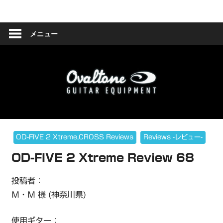
コ
Ovaltone
ン
テ
メニュー
-
ン
ツ
handmade
へ
effect
ス
キ
pedals-
ッ
プ
OD-FIVE 2 Xtreme,CROSS Reviews
Reviews -レビュー-
OD-FIVE 2 Xtreme Review 68
投稿者：
Ｍ・Ｍ 様 (神奈川県)
使用ギター：