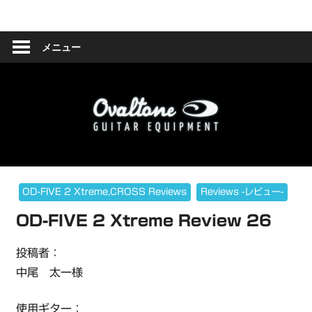
コ
Ovaltone
ン
テ
メニュー
-
ン
ツ
handmade
へ
effect
ス
キ
pedals-
ッ
プ
OD-FIVE 2 Xtreme,CROSS Reviews
Reviews -レビュー-
OD-FIVE 2 Xtreme Review 26
投稿者：
中尾 太一様
使用ギター：