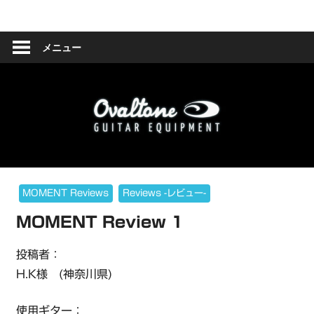
コ
Ovaltone
ン
テ
メニュー
-
ン
ツ
handmade
へ
effect
ス
キ
pedals-
ッ
プ
MOMENT Reviews
Reviews -レビュー-
MOMENT Review 1
投稿者：
H.K様 (神奈川県)
使用ギター：