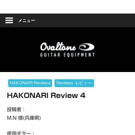
コ
Ovaltone
ン
テ
メニュー
-
ン
ツ
handmade
へ
effect
ス
キ
pedals-
ッ
プ
HAKONARI Reviews
Reviews -レビュー-
HAKONARI Review 4
投稿者：
M.N 様(兵庫県)
使用ギター：