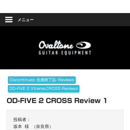
コ
Ovaltone
ン
テ
メニュー
-
ン
ツ
handmade
へ
effect
ス
キ
pedals-
ッ
プ
Discontinued -生産終了品- Reviews
OD-FIVE 2 Xtreme,CROSS Reviews
OD-FIVE 2 CROSS Review 1
投稿者：

坂本 様 （奈良県）
