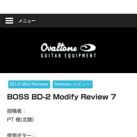
コ
Ovaltone
ン
テ
メニュー
-
ン
ツ
handmade
へ
effect
ス
キ
pedals-
ッ
プ
BD-2 Mod Reviews
Reviews -レビュー-
BOSS BD-2 Modify Review 7
投稿者：
PT 様(北陸)
使用ギター：