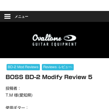
コ
Ovaltone
ン
テ
メニュー
-
ン
ツ
handmade
へ
effect
ス
キ
pedals-
ッ
プ
BD-2 Mod Reviews
Reviews -レビュー-
BOSS BD-2 Modify Review 5
投稿者：
T.M 様(愛知県)
使用ギター：