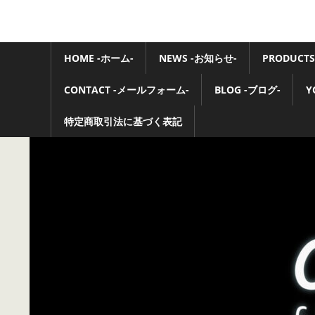
コ
ン
Ovaltone
テ
HOME -ホーム-
NEWS -お知らせ-
PRODUCTS
-
ン
ツ
CONTACT -メールフォーム-
BLOG -ブログ-
Y
handmade
へ
ス
特定商取引法に基づく表記
effect
キ
pedals-
ッ
プ