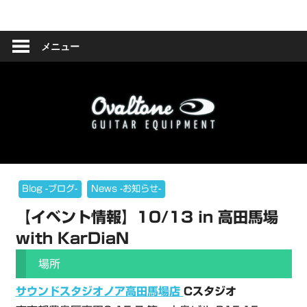
コ
Ovaltone
ン
テ
メニュー
-
ン
ツ
handmade
へ
effect
ス
キ
pedals-
ッ
プ
Blog -ブログ-
News -お知らせ-
【イベント情報】10/13 in 高田馬場
with KarDiaN
場所
サウンドスタジオノア高田馬場店
Cスタジオ