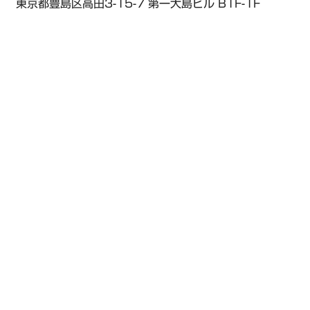
東京都豊島区高田3-15-7 第一大島ビル B1F-1F