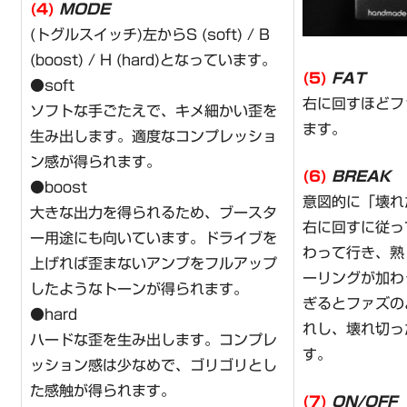
(4)
MODE
(トグルスイッチ)左からS (soft) / B
(boost) / H (hard)となっています。
(5)
FAT
●soft
右に回すほどフ
ソフトな手ごたえで、キメ細かい歪を
ます。
生み出します。適度なコンプレッショ
ン感が得られます。
(6)
BREAK
●boost
意図的に「壊れ
大きな出力を得られるため、ブースタ
右に回すに従っ
ー用途にも向いています。ドライブを
わって行き、熟
上げれば歪まないアンプをフルアップ
ーリングが加わ
したようなトーンが得られます。
ぎるとファズの
●hard
れし、壊れ切っ
ハードな歪を生み出します。コンプレ
す。
ッション感は少なめで、ゴリゴリとし
た感触が得られます。
(7)
ON/OFF