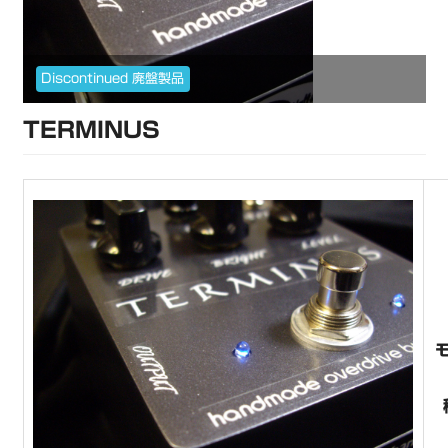
Discontinued 廃盤製品
TERMINUS
モ