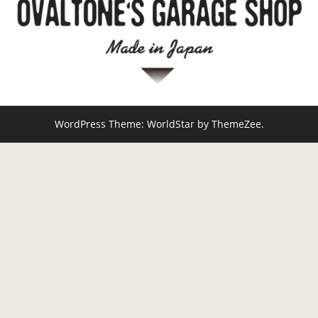
WordPress Theme: WorldStar by ThemeZee.