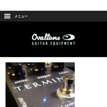
コ
Ovaltone
ン
テ
メニュー
-
ン
ツ
handmade
へ
effect
ス
キ
pedals-
ッ
プ