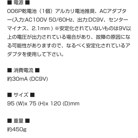
■ 電源 ■
006P乾電池（1個）アルカリ電池推奨、ACアダプタ
ー(入力:AC100V 50/60Hz、出力:DC9V、センター
マイナス、2.1mm ) ※安定化されていないものは9V以
上の電圧が出力されている場合があり、故障の原因にな
る可能性がありますので、なるべく安定化されているア
ダプタを使用して下さい。
■ 消費電流 ■
約30mA (DC9V)
■ サイズ ■
95 (W)x 75 (H)x 120 (D)mm
■ 重量 ■
約450g