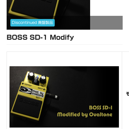
Discontinued 廃盤製品
BOSS SD-1 Modify
モ