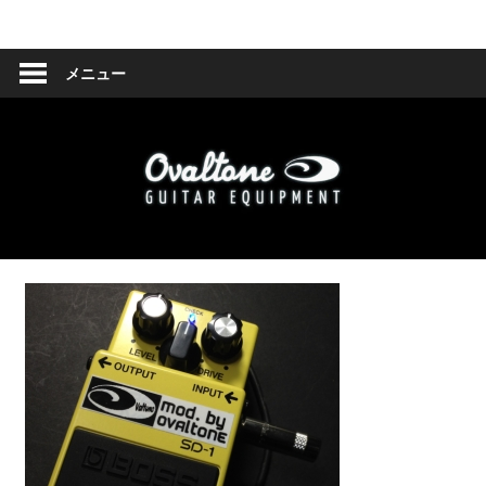
コ
Ovaltone
ン
テ
メニュー
-
ン
ツ
handmade
へ
effect
ス
キ
pedals-
ッ
プ