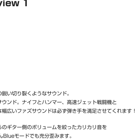
iew 1
の鋭い切り裂くようなサウンド。
サウンド。ナイフとハンマー、高速ジェット戦闘機と
な幅広いファズサウンドは必ず弾き手を満足させてくれます！
ろのギター側のボリュームを絞ったカリカリ音を
んBlueモードでも充分歪みます。