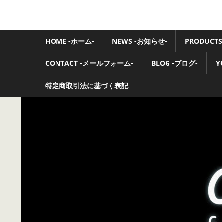
コ
ン
Ovaltone
テ
HOME -ホーム-
NEWS -お知らせ-
PRODUCTS
-
ン
ツ
CONTACT -メールフォーム-
BLOG -ブログ-
Y
handmade
へ
ス
特定商取引法に基づく表記
effect
キ
pedals-
ッ
プ