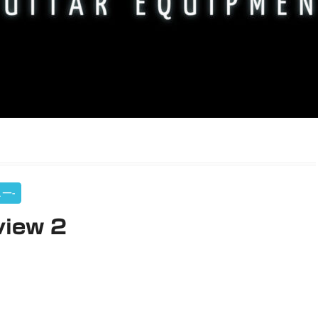
ュー-
iew 2