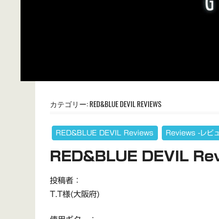
カテゴリー:
RED&BLUE DEVIL REVIEWS
RED&BLUE DEVIL Reviews
Reviews -レビ
RED&BLUE DEVIL Rev
投稿者：
T.T様(大阪府)