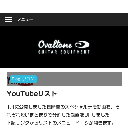
コ
Ovaltone
ン
テ
メニュー
-
ン
ツ
handmade
へ
effect
ス
キ
pedals-
ッ
プ
Blog -ブログ-
YouTubeリスト
1月に公開しました長時間のスペシャルデモ動画を、そ
れぞれ短いまとまりで分割した動画をUPしました！
下記リンクからリストのメニューページが開きます。