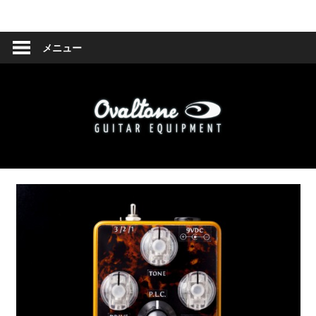
コ
Ovaltone
ン
テ
メニュー
-
ン
ツ
handmade
へ
effect
ス
キ
pedals-
ッ
プ