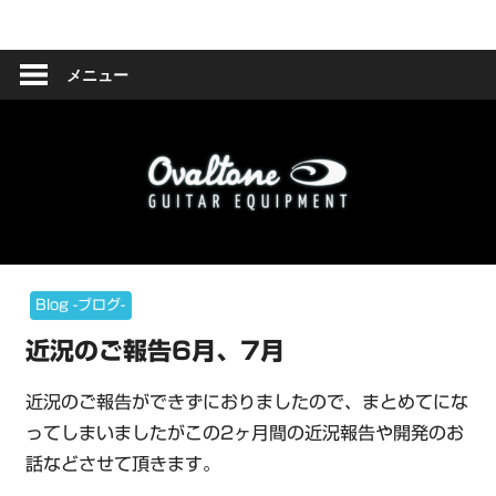
コ
Ovaltone
ン
テ
メニュー
-
ン
ツ
handmade
へ
effect
ス
キ
pedals-
ッ
プ
Blog -ブログ-
近況のご報告6月、7月
近況のご報告ができずにおりましたので、まとめてにな
ってしまいましたがこの2ヶ月間の近況報告や開発のお
話などさせて頂きます。