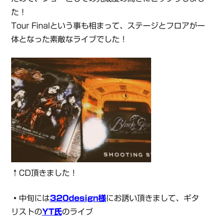
た！
Tour Finalという事も相まって、ステージとフロアが一
体となった素敵なライブでした！
↑CD頂きました！
・
中旬には
320design様
にお誘い頂きまして、ギタ
リストの
YT氏
のライブ