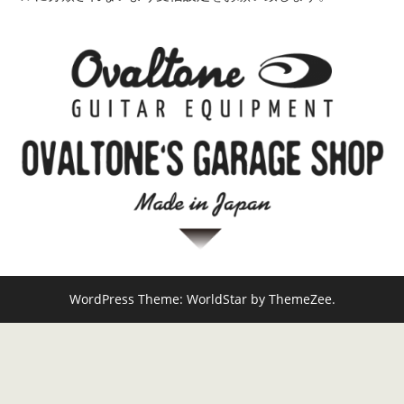
WordPress Theme: WorldStar by ThemeZee.