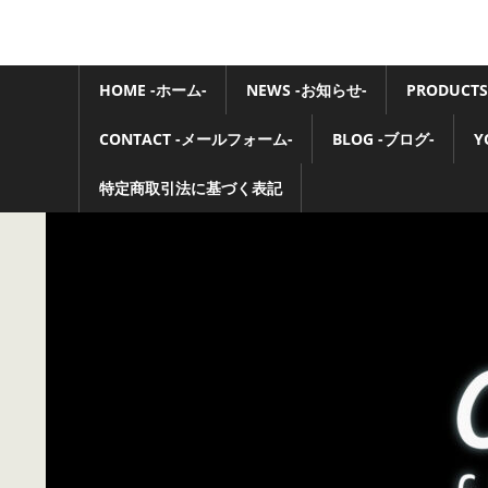
コ
ン
Ovaltone
テ
HOME -ホーム-
NEWS -お知らせ-
PRODUCTS
-
ン
ツ
CONTACT -メールフォーム-
BLOG -ブログ-
Y
handmade
へ
ス
特定商取引法に基づく表記
effect
キ
pedals-
ッ
プ