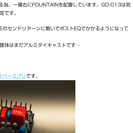
為、一番右にFOUNTAINを配置しています。GD-013は気
予定です。
E FACEのセンドリターンに繋いでポストEQでかかるようになって
で、筐体はまだアルミダイキャストです…
-1ベースプリ
です。