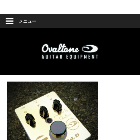
コ
Ovaltone
ン
テ
メニュー
-
ン
ツ
handmade
へ
effect
ス
キ
pedals-
ッ
プ