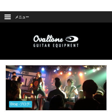
コ
Ovaltone
ン
テ
メニュー
-
ン
ツ
handmade
へ
effect
ス
キ
pedals-
ッ
プ
Blog -ブログ-