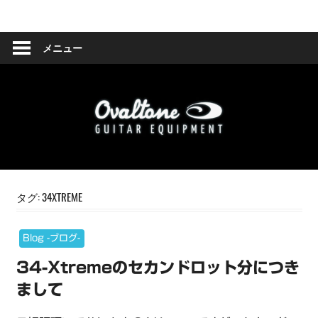
コ
Ovaltone
ン
テ
メニュー
-
ン
ツ
handmade
へ
effect
ス
キ
pedals-
ッ
プ
タグ:
34XTREME
Blog -ブログ-
34-Xtremeのセカンドロット分につき
まして