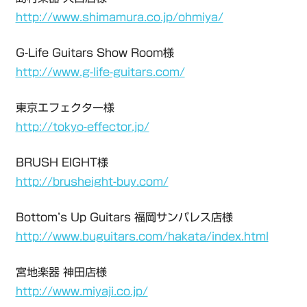
http://www.shimamura.co.jp/ohmiya/
G-Life Guitars Show Room様
http://www.g-life-guitars.com/
東京エフェクター様
http://tokyo-effector.jp/
BRUSH EIGHT様
http://brusheight-buy.com/
Bottom’s Up Guitars 福岡サンパレス店様
http://www.buguitars.com/hakata/index.html
宮地楽器 神田店様
http://www.miyaji.co.jp/